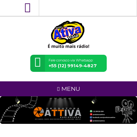
Fale conosco via Whatsapp:
+55 (12) 99149-4827
MENU