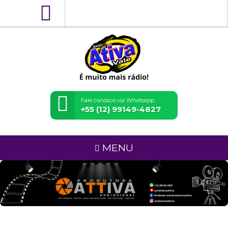
Fale conosco via Whatsapp:
+55 (12) 99149-4827
MENU